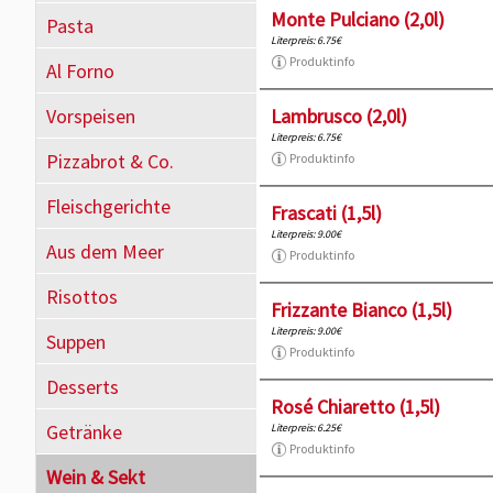
Monte Pulciano (2,0l)
Pasta
Literpreis: 6.75€
Produktinfo
Al Forno
Vorspeisen
Lambrusco (2,0l)
Literpreis: 6.75€
Pizzabrot & Co.
Produktinfo
Fleischgerichte
Frascati (1,5l)
Literpreis: 9.00€
Aus dem Meer
Produktinfo
Risottos
Frizzante Bianco (1,5l)
Literpreis: 9.00€
Suppen
Produktinfo
Desserts
Rosé Chiaretto (1,5l)
Getränke
Literpreis: 6.25€
Produktinfo
Wein & Sekt