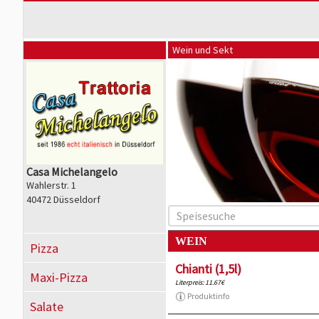
Wein und Sekt
Casa Michelangelo
Wahlerstr. 1
40472 Düsseldorf
WEIN
Pizza
Chianti (1,5l)
Maxi-Pizza
Literpreis: 11.67€
Produktinfo
Salate